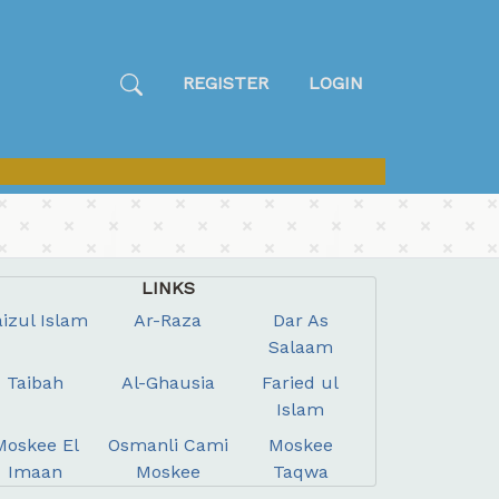
REGISTER
LOGIN
LINKS
aizul Islam
Ar-Raza
Dar As
Salaam
Taibah
Al-Ghausia
Faried ul
Islam
Moskee El
Osmanli Cami
Moskee
Imaan
Moskee
Taqwa