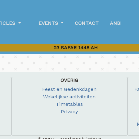
TICLES
EVENTS
CONTACT
ANBI
23 SAFAR 1448 AH
OVERIG
Feest en Gedenkdagen
F
Wekelijkse activiteiten
Timetables
Privacy